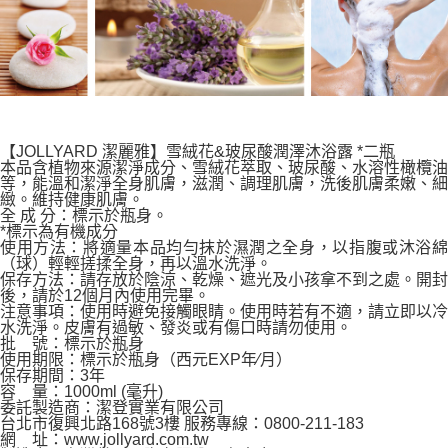
【JOLLYARD 潔麗雅】雪絨花&玻尿酸潤澤沐浴露 *二瓶
本品含植物來源潔淨成分、雪絨花萃取、玻尿酸、水溶性橄欖油
等，能溫和潔淨全身肌膚，滋潤、調理肌膚，洗後肌膚柔嫩、細
緻。維持健康肌膚。
全 成 分：標示於瓶身。
*標示為有機成分
使用方法：將適量本品均勻抹於濕潤之全身，以指腹或沐浴綿
（球）輕輕搓揉全身，再以溫水洗淨。
保存方法：請存放於陰涼、乾燥、遮光及小孩拿不到之處。開封
後，請於12個月內使用完畢。
注意事項：使用時避免接觸眼睛。使用時若有不適，請立即以冷
水洗淨。皮膚有過敏、發炎或有傷口時請勿使用。
批 號：標示於瓶身
使用期限：標示於瓶身（西元EXP年∕月）
保存期間：3年
容 量：1000ml (毫升)
委託製造商：潔登實業有限公司
台北市復興北路168號3樓 服務專線：0800-211-183
網 址：www.jollyard.com.tw