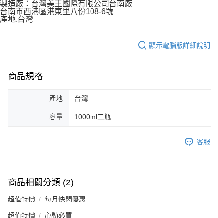
製造廠：台灣美王國際有限公司台南廠
台南市西港區港東里八份108-6號
產地:台灣
顯示電腦版詳細說明
商品規格
產地
台灣
容量
1000ml二瓶
客服
商品相關分類 (2)
超值特價
每月快閃優惠
超值特價
心動必買