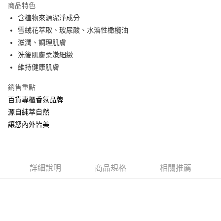
商品特色
Apple Pay
含植物來源潔淨成分
雪絨花萃取、玻尿酸、水溶性橄欖油
ATM付款
滋潤、調理肌膚
洗後肌膚柔嫩細緻
運送方式
維持健康肌膚
全家取貨付款
每筆NT$60，滿NT$880(含以上)免運費
銷售重點
百貨專櫃香氛品牌
付款後全家取貨
源自純萃自然
每筆NT$60，滿NT$880(含以上)免運費
讓您內外皆美
7-11取貨付款
每筆NT$60，滿NT$880(含以上)免運費
詳細說明
商品規格
相關推薦
付款後7-11取貨
每筆NT$60，滿NT$880(含以上)免運費
宅配
每筆NT$80，滿NT$880(含以上)免運費