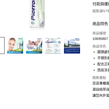
付款與運
超取滿NT$
付款方式
商品特色
信用卡一
商品編號
10695867
超商取貨
商品特色
LINE Pay
圓頭處
平頭形
Apple Pay
配合正
ATM付款
西班牙
銷售重點
百貨專櫃
運送方式
源自純萃
全家取貨
讓您內外
每筆NT$6
付款後全