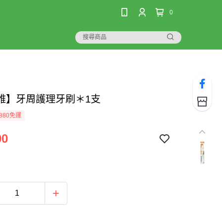
0
雅】牙周護理牙刷＊1支
880免運
00