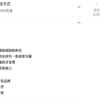
送方式
清除
880免運
紀錄
次付款
付款
理超細超軟刷毛
刷毛排列，能按摩牙齦
確刷牙習慣
原裝進口
香氛品牌
自然
付款
皆美
0，滿NT$880(含以上)免運費
家取貨