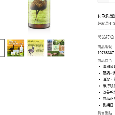
付款與運
超取滿NT$
付款方式
商品特色
信用卡一
商品編號
10768367
超商取貨
商品特色
LINE Pay
澳洲國
鴯鶓-
Apple Pay
清潔、
ATM付款
維持肌
改善乾
商品正
運送方式
到期日:2
全家取貨
銷售重點