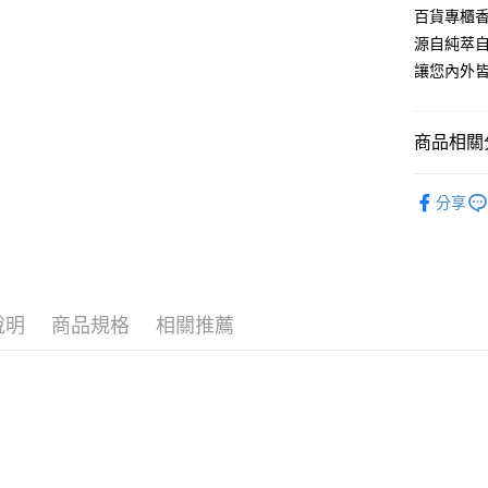
每筆NT$6
百貨專櫃
源自純萃
付款後全
讓您內外
每筆NT$6
7-11取貨
商品相關分
每筆NT$6
超值特價
付款後7-1
分享
每筆NT$6
宅配
每筆NT$8
說明
商品規格
相關推薦