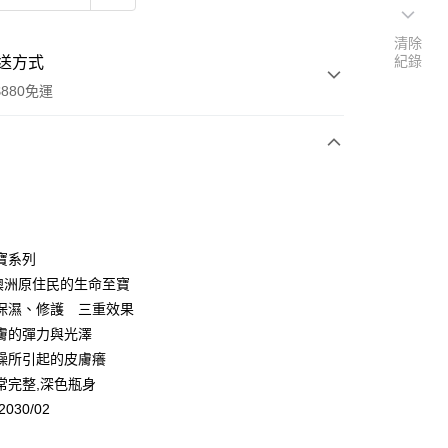
清除
紀錄
送方式
880免運
次付款
付款
寶系列
-澳洲原住民的生命至寶
保濕、修護 三重效果
膚的彈力與光澤
燥所引起的皮膚癢
常完整,深色瓶身
030/02
付款