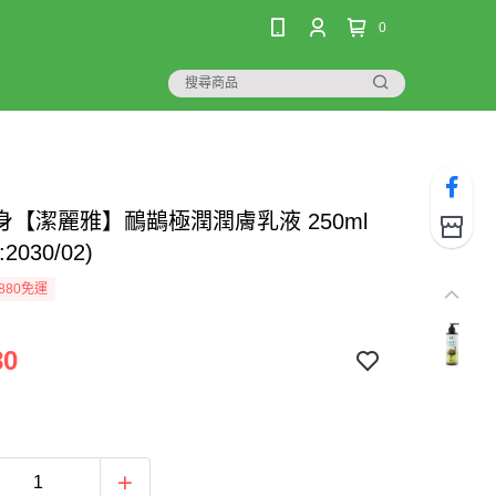
0
身【潔麗雅】鴯鶓極潤潤膚乳液 250ml
2030/02)
880免運
80