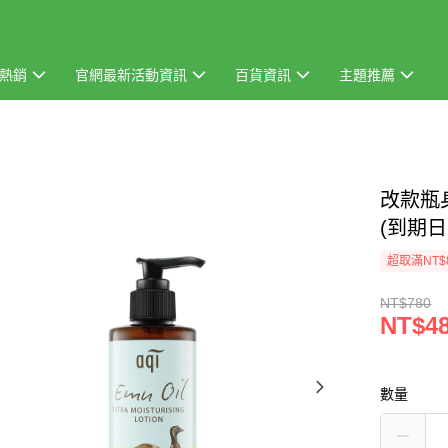
熱銷
官網最新活動資訊
百貨資訊
主題推薦
改款瓶
(到期日:
超取滿NT$
NT$780
NT$4
數量