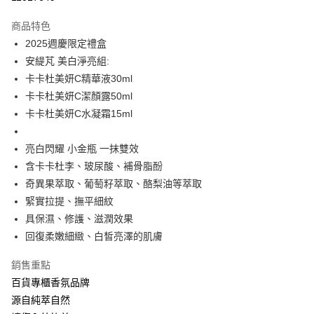
LINE Pay
商品特色
Apple Pay
2025週慶限定禮盒
安緹芃 美白淨亮組:
ATM付款
卡卡杜美妍C精華液30ml
卡卡杜美妍C潔顏露50ml
運送方式
卡卡杜美妍C水凝霜15ml
全家取貨付款
每筆NT$60，滿NT$880(含以上)免運費
亮白閃耀 小金瓶 一抹雙效
含卡卡杜李、玻尿酸、補骨脂酚
付款後全家取貨
奇異果萃取、葡萄籽萃取、酪梨油等萃取
每筆NT$60，滿NT$880(含以上)免運費
緊實拉提、撫平細紋
7-11取貨付款
具保濕、修護、滋潤效果
每筆NT$60，滿NT$880(含以上)免運費
回復柔嫩細緻、白皙亮澤的肌膚
付款後7-11取貨
銷售重點
每筆NT$60，滿NT$880(含以上)免運費
百貨專櫃香氛品牌
源自純萃自然
宅配