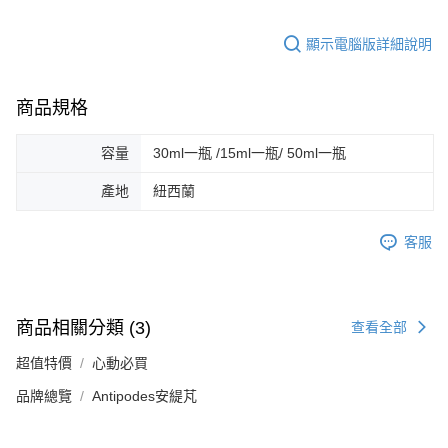
顯示電腦版詳細說明
商品規格
容量
30ml一瓶 /15ml一瓶/ 50ml一瓶
產地
紐西蘭
客服
商品相關分類 (3)
查看全部
超值特價
心動必買
品牌總覽
Antipodes安緹芃