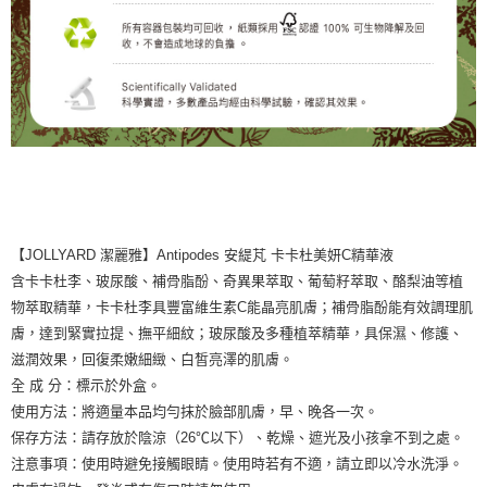
【JOLLYARD 潔麗雅】Antipodes 安緹芃 卡卡杜美妍C精華液
含卡卡杜李、玻尿酸、補骨脂酚、奇異果萃取、葡萄籽萃取、酪梨油等植
物萃取精華，卡卡杜李具豐富維生素C能晶亮肌膚；補骨脂酚能有效調理肌
膚，達到緊實拉提、撫平細紋；玻尿酸及多種植萃精華，具保濕、修護、
滋潤效果，回復柔嫩細緻、白皙亮澤的肌膚。
全 成 分：標示於外盒。
使用方法：將適量本品均勻抹於臉部肌膚，早、晚各一次。
保存方法：請存放於陰涼（26℃以下）、乾燥、遮光及小孩拿不到之處。
注意事項：使用時避免接觸眼睛。使用時若有不適，請立即以冷水洗淨。