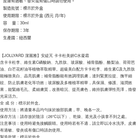
皮膚有過敏、發炎或有傷口時請勿使用。
製造批號：標示於外盒
使用期限：標示於外盒 (西元 月/年)
容 量：30ml
保存期限：3年
生產國：紐西蘭
【JOLLYARD 潔麗雅】安緹芃 卡卡杜美妍C水凝霜
含卡卡杜李、維生素C磷酸鈉、九胜肽、玻尿酸、補骨脂酚、酪梨油、荷荷芭
油、白芒花籽油等植物萃取精華。超級美白配方卡卡杜李、維生素C及九胜肽
能極致美白、晶亮肌膚；補骨脂酚能有效調理肌膚，達到緊實拉提、撫平細
紋、防止肌膚老化等功效；玻尿酸及多種植萃精華，具保濕、修護、滋潤效
果，能緊緻毛孔、柔細膚質，改善暗沉、提亮膚色，維持肌膚彈性亮澤，煥發
光采活力。
全 成 分：標示於外盒。
使用方法：將適量本品均勻抹於臉部肌膚，早、晚各一次。
保存方法：請存放於陰涼（26℃以下）、乾燥、遮光及小孩拿不到之處。
注意事項：使用時避免接觸眼睛。使用時若有不適，請立即以冷水洗淨。皮膚
有過敏、發炎或有傷口時請勿使用。
製造批號：標示於外盒