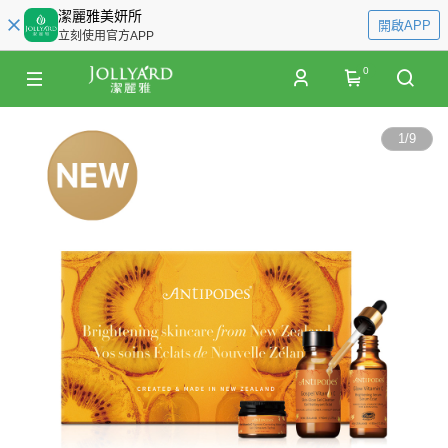
潔麗雅美妍所
開啟APP
立刻使用官方APP
0
1
/
9