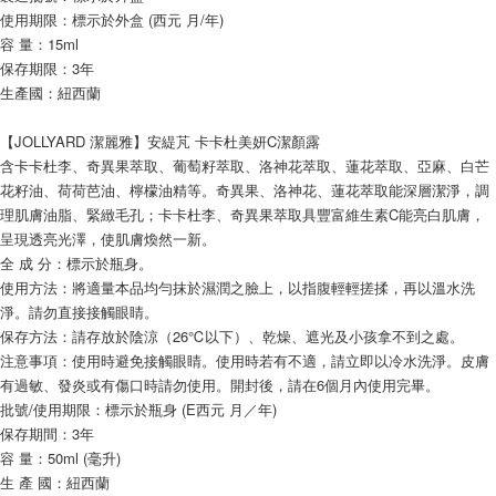
使用期限：標示於外盒 (西元 月/年)
容 量：15ml
保存期限：3年
生產國：紐西蘭
【JOLLYARD 潔麗雅】安緹芃 卡卡杜美妍C潔顏露
含卡卡杜李、奇異果萃取、葡萄籽萃取、洛神花萃取、蓮花萃取、亞麻、白芒
花籽油、荷荷芭油、檸檬油精等。奇異果、洛神花、蓮花萃取能深層潔淨，調
理肌膚油脂、緊緻毛孔；卡卡杜李、奇異果萃取具豐富維生素C能亮白肌膚，
呈現透亮光澤，使肌膚煥然一新。
全 成 分：標示於瓶身。
使用方法：將適量本品均勻抹於濕潤之臉上，以指腹輕輕搓揉，再以溫水洗
淨。請勿直接接觸眼睛。
保存方法：請存放於陰涼（26℃以下）、乾燥、遮光及小孩拿不到之處。
注意事項：使用時避免接觸眼睛。使用時若有不適，請立即以冷水洗淨。皮膚
有過敏、發炎或有傷口時請勿使用。開封後，請在6個月內使用完畢。
批號/使用期限：標示於瓶身 (E西元 月／年)
保存期間：3年
容 量：50ml (毫升)
生 產 國：紐西蘭