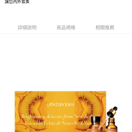
讓您內外皆美
每筆NT$80，滿NT$880(含以上)免運費
詳細說明
商品規格
相關推薦