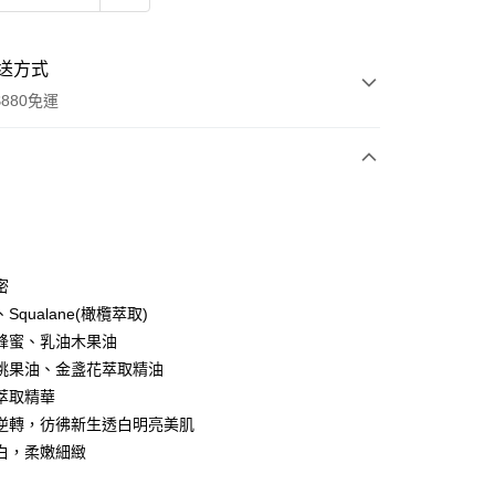
送方式
880免運
次付款
付款
密
Squalane(橄欖萃取)
蜂蜜、乳油木果油
桃果油、金盞花萃取精油
萃取精華
逆轉，彷彿新生透白明亮美肌
白，柔嫩細緻
付款