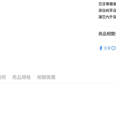
每筆NT$6
百貨專櫃
源自純萃
付款後全
讓您內外
每筆NT$6
7-11取貨
商品相關分
每筆NT$6
超值特價
付款後7-1
分享
每筆NT$6
宅配
每筆NT$8
說明
商品規格
相關推薦