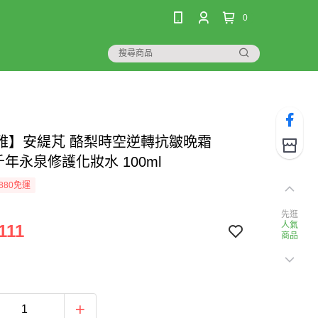
0
雅】安緹芃 酪梨時空逆轉抗皺晩霜
+千年永泉修護化妝水 100ml
880免運
先逛
人氣
111
商品