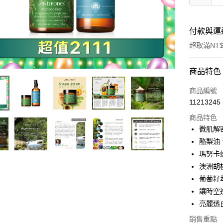
付款與運
超取滿NT$
付款方式
商品特色
信用卡一
商品編號
11213245
超商取貨
商品特色
LINE Pay
微肌解
酪梨油、
Apple Pay
瑪努卡
ATM付款
澳洲胡
葡萄籽
讓時空
運送方式
亮麗透
全家取貨
銷售重點