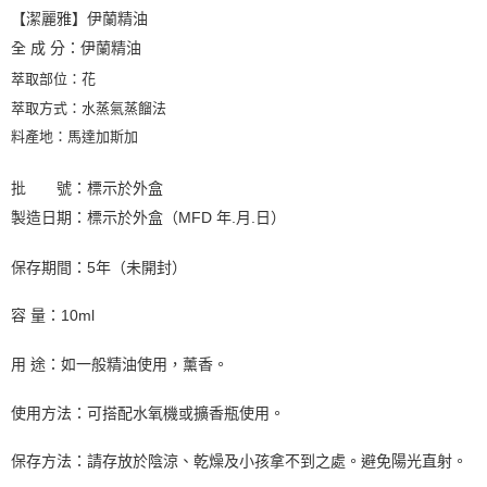
【潔麗雅】伊蘭精油
全
成
分：
伊蘭
精油
萃取部位：花
萃取方式：水蒸氣蒸餾法
料產地：馬達加斯加
批 號：標示於外盒
製造日期：標示於外盒（MFD 年.月.日）
保存期間：5年（未開封）
容 量：10ml
用 途：如一般精油使用，薰香。
使用方法：可搭配水氧機或擴香瓶使用。
保存方法：請存放於陰涼、乾燥及小孩拿不到之處。避免陽光直射。