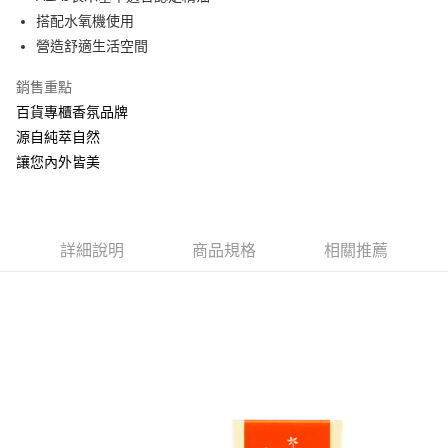
搭配水氧機使用
ATM付款
營造舒適生活空間
運送方式
銷售重點
全家取貨付款
百貨專櫃香氛品牌
每筆NT$60，滿NT$880(含以上)免運費
源自純萃自然
讓您內外皆美
付款後全家取貨
每筆NT$60，滿NT$880(含以上)免運費
7-11取貨付款
詳細說明
商品規格
相關推薦
每筆NT$60，滿NT$880(含以上)免運費
付款後7-11取貨
每筆NT$60，滿NT$880(含以上)免運費
宅配
每筆NT$80，滿NT$880(含以上)免運費