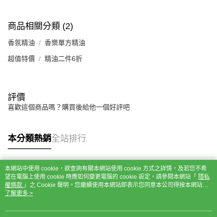
商品相關分類 (2)
香氛精油
香樂單方精油
超值特價
精油二件6折
評價
喜歡這個商品嗎？購買後給他一個好評吧
本分類熱銷
全站排行
本網站中使用 cookie，欲查詢有關本網站使用 cookie 方式之詳情，及若您不希
熱門標籤
望在電腦上使用 cookie 時應如何變更電腦的 cookie 設定，請參閱本網站「
隱私
權條款
」之 Cookie 聲明。您繼續使用本網站即表示您同意本公司得按本網站使
用條款之 Cookie 聲明使用 cookie。
了解更多 >