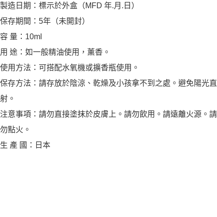
製造日期：標示於外盒（MFD 年.月.日）
保存期間：5年（未開封）
容 量：10ml
用 途：如一般精油使用，薰香。
使用方法：可搭配水氧機或擴香瓶使用。
保存方法：請存放於陰涼、乾燥及小孩拿不到之處。避免陽光直
射。
注意事項：請勿直接塗抹於皮膚上。請勿飲用。請遠離火源。請
勿點火。
生 產 國：日本