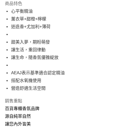
商品特色
Apple Pay
心平衡精油
薰衣草+甜橙+檸檬
ATM付款
迷迭香+尤加利+薄荷
運送方式
甜美入夢，期盼萌發
全家取貨付款
讓生活，重回律動
每筆NT$60，滿NT$880(含以上)免運費
讓生命，隨香氛優雅綻放
付款後全家取貨
AEAJ表示基準適合認定精油
每筆NT$60，滿NT$880(含以上)免運費
搭配水氧機使用
7-11取貨付款
營造舒適生活空間
每筆NT$60，滿NT$880(含以上)免運費
銷售重點
付款後7-11取貨
百貨專櫃香氛品牌
每筆NT$60，滿NT$880(含以上)免運費
源自純萃自然
讓您內外皆美
宅配
每筆NT$80，滿NT$880(含以上)免運費