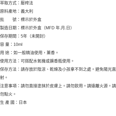
萃取方式：壓榨法
原料產地：義大利
批 號：標示於外盒
製造日期：標示於外盒（MFD 年.月.日）
保存期間：5年（未開封）
容 量：10ml
用 途：如一般精油使用，薰香。
使用方法：可搭配水氧機或擴香瓶使用。
保存方法：請存放於陰涼、乾燥及小孩拿不到之處。避免陽光直
射。
注意事項：請勿直接塗抹於皮膚上。請勿飲用。請遠離火源。請
勿點火。
生 產 國：日本