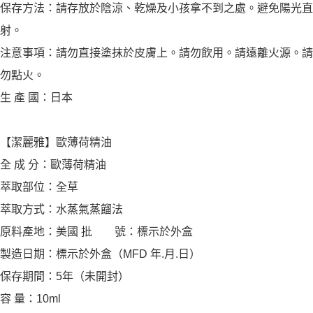
保存方法：請存放於陰涼、乾燥及小孩拿不到之處。避免陽光直
射。
注意事項：請勿直接塗抹於皮膚上。請勿飲用。請遠離火源。請
勿點火。
生 產 國：日本
【潔麗雅】歐薄荷精油
全 成 分：歐薄荷精油
萃取部位：全草
萃取方式：水蒸氣蒸餾法
原料產地：美國 批 號：標示於外盒
製造日期：標示於外盒（MFD 年.月.日）
保存期間：5年（未開封）
容 量：10ml