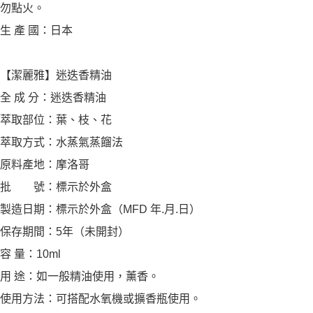
勿點火。
生 產 國：日本
【潔麗雅】迷迭香精油
全 成 分：迷迭香精油
萃取部位：葉、枝、花
萃取方式：水蒸氣蒸餾法
原料產地：摩洛哥
批 號：標示於外盒
製造日期：標示於外盒（MFD 年.月.日）
保存期間：5年（未開封）
容 量：10ml
用 途：如一般精油使用，薰香。
使用方法：可搭配水氧機或擴香瓶使用。