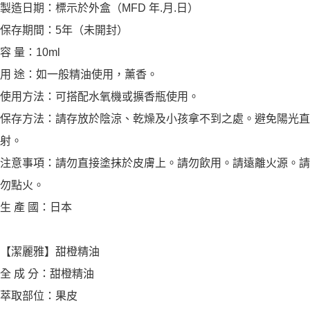
製造日期：標示於外盒（MFD 年.月.日）
保存期間：5年（未開封）
容 量：10ml
用 途：如一般精油使用，薰香。
使用方法：可搭配水氧機或擴香瓶使用。
保存方法：請存放於陰涼、乾燥及小孩拿不到之處。避免陽光直
射。
注意事項：請勿直接塗抹於皮膚上。請勿飲用。請遠離火源。請
勿點火。
生 產 國：日本
【潔麗雅】甜橙精油
全 成 分：甜橙精油
萃取部位：果皮