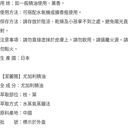
用 途：如一般精油使用，薰香。
使用方法：可搭配水氧機或擴香瓶使用。
保存方法：請存放於陰涼、乾燥及小孩拿不到之處。避免陽光直
射。
注意事項：請勿直接塗抹於皮膚上。請勿飲用。請遠離火源。請
勿點火。
生 產 國：日本
【潔麗雅】尤加利精油
全 成 分：尤加利精油
萃取部位：枝、葉
萃取方式：水蒸氣蒸餾法
原料產地：中國
批 號：標示於外盒