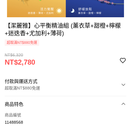
【潔麗雅】心平衡精油組 (薰衣草+甜橙+檸檬
+迷迭香+尤加利+薄荷)
超取滿NT$880免運
NT$6,320
NT$2,780
付款與運送方式
超取滿NT$880免運
付款方式
商品特色
信用卡一次付款
商品編號
超商取貨付款
11488568
LINE Pay