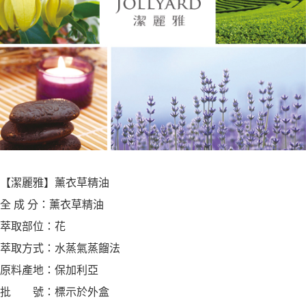
【潔麗雅】薰衣草精油
全 成 分：薰衣草精油
萃取部位：花
萃取方式：水蒸氣蒸餾法
原料產地：保加利亞
批 號：標示於外盒