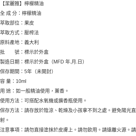
【潔麗雅】檸檬精油
全 成 分：檸檬精油
萃取部位：果皮
萃取方式：壓榨法
原料產地：義大利
批 號：標示於外盒
製造日期：標示於外盒（MFD 年.月.日）
保存期間：5年（未開封）
容 量：10ml
用 途：如一般精油使用，薰香。
使用方法：可搭配水氧機或擴香瓶使用。
保存方法：請存放於陰涼、乾燥及小孩拿不到之處。避免陽光直
射。
注意事項：請勿直接塗抹於皮膚上。請勿飲用。請遠離火源。請