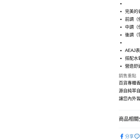
每筆NT$6
完美的
付款後全
前調（
每筆NT$6
中調（
7-11取貨
後調（
每筆NT$6
AEA
付款後7-1
搭配水
每筆NT$6
營造舒
宅配
銷售重點
每筆NT$8
百貨專櫃
源自純萃
讓您內外
商品相關分
超值特價
分享