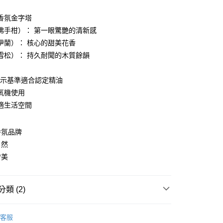
0，滿NT$880(含以上)免運費
香氛金字塔
家取貨
佛手柑）： 第一眼驚艷的清新感
0，滿NT$880(含以上)免運費
伊蘭）： 核心的甜美花香
付款
雪松）： 持久耐聞的木質餘韻
0，滿NT$880(含以上)免運費
J表示基準適合認定精油
1取貨
氧機使用
0，滿NT$880(含以上)免運費
適生活空間
0，滿NT$880(含以上)免運費
香氛品牌
自然
皆美
類 (2)
心動必買
客服