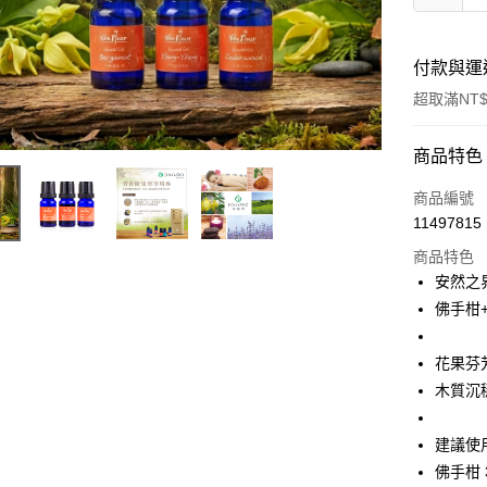
付款與運
超取滿NT$
付款方式
商品特色
信用卡一
商品編號
11497815
超商取貨
商品特色
LINE Pay
安然之
佛手柑
Apple Pay
ATM付款
花果芬
木質沉
運送方式
建議使
全家取貨
佛手柑 3