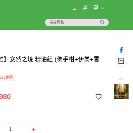
0
雅】安然之境 精油組 (佛手柑+伊蘭+雪
880免運
980