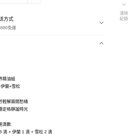
清除
紀錄
送方式
880免運
次付款
付款
界精油組
+伊蘭+雪松
芳輕解眉間愁緒
穩定格靜謐時光
用滴數:
付款
 滴 + 伊蘭 1 滴 + 雪松 2 滴