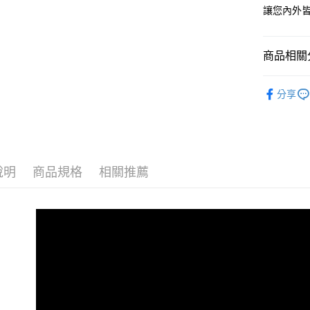
每筆NT$6
讓您內外
付款後全
每筆NT$6
商品相關分
7-11取貨
超值特價
每筆NT$6
分享
肌膚調理
付款後7-1
品牌總覽
每筆NT$6
宅配
說明
商品規格
相關推薦
每筆NT$8