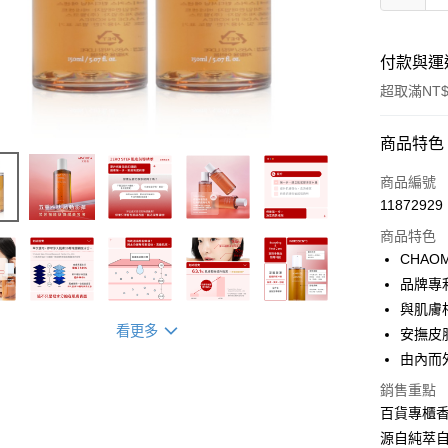
付款與運
超取滿NT$
付款方式
商品特色
信用卡一
商品編號
11872929
超商取貨
商品特色
LINE Pay
CHAOM
品牌專
Apple Pay
與肌膚
ATM付款
看更多
安撫皮
由內而
銷售重點
運送方式
百貨專櫃
全家取貨
源自純萃