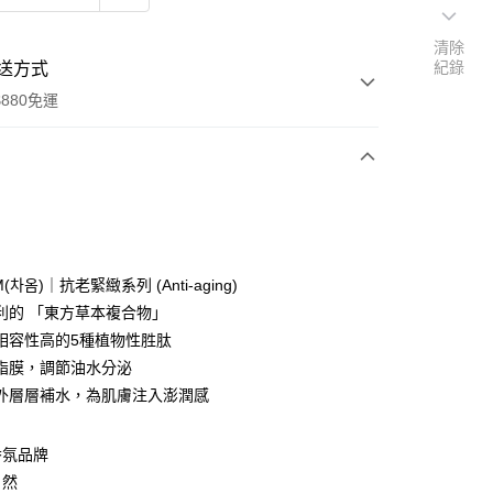
清除
紀錄
送方式
880免運
次付款
付款
(차옴)｜抗老緊緻系列 (Anti-aging)
利的 「東方草本複合物」
相容性高的5種植物性胜肽
脂膜，調節油水分泌
外層層補水，為肌膚注入澎潤感
香氛品牌
付款
自然