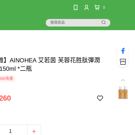
0
】AINOHEA 艾若茵 芙蓉花胜肽彈潤
50ml *二瓶
880免運
260