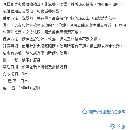
晚櫻花等多種植物精華，能滋養、潤澤，維護頭皮健康。辣椒果、咖啡，
能活化頭皮及髮根，強化滋養頭髮。
使用方法：洗髮前，將適量本品直接均勻抹於頭皮上（頭髮請先勿淋
濕），以指腹輕輕按摩頭皮約2~3分鐘，深層去除頭皮污垢及角質，再以溫
水清洗乾淨，之後依照一般洗髮步驟清潔頭髮。
保存方法：請存放於陰涼、乾燥、遮光及小孩拿不到之處。
注意事項：使用時避免接觸眼睛。使用時若有不適，請立即以冷水洗淨。
皮膚有過敏、發炎或有傷口時請勿使用。
批 號：標示於瓶身
製造日期：參照包裝上批號及批號說明
有效期間：3年
生 產 國：日本
容 量：150ml (毫升)
顯示電腦版詳細說明
客服