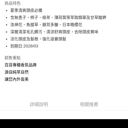
商品特色
Apple Pay
夏季清爽頭皮必備
含無患子、柿子、綠茶、薄荷葉等萃取精華及甘草酸鉀
ATM付款
洛神花、魚腥草、銀耳多醣、日本晚櫻花
深層清潔毛孔髒污、清涼舒爽頭皮，去除頭皮異味
運送方式
活化頭皮及髮根，強化滋養頭髮
全家取貨付款
到期日:2028/03
每筆NT$60，滿NT$880(含以上)免運費
銷售重點
付款後全家取貨
百貨專櫃香氛品牌
每筆NT$60，滿NT$880(含以上)免運費
源自純萃自然
讓您內外皆美
7-11取貨付款
每筆NT$60，滿NT$880(含以上)免運費
付款後7-11取貨
詳細說明
相關推薦
每筆NT$60，滿NT$880(含以上)免運費
宅配
每筆NT$80，滿NT$880(含以上)免運費