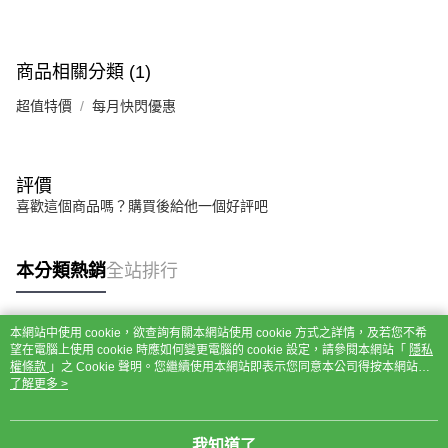
商品相關分類 (1)
超值特價
每月快閃優惠
評價
喜歡這個商品嗎？購買後給他一個好評吧
本分類熱銷
全站排行
本網站中使用 cookie，欲查詢有關本網站使用 cookie 方式之詳情，及若您不希
熱門標籤
望在電腦上使用 cookie 時應如何變更電腦的 cookie 設定，請參閱本網站「
隱私
權條款
」之 Cookie 聲明。您繼續使用本網站即表示您同意本公司得按本網站使
用條款之 Cookie 聲明使用 cookie。
了解更多 >
我知道了