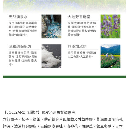
【JOLLYARD 潔麗雅】頭皮沁涼角質調理液
含無患子、柿子、綠茶、薄荷葉等萃取精華及甘草酸鉀，能深層清潔毛孔
髒污、清涼舒爽頭皮，去除頭皮異味。洛神花、魚腥草、銀耳多醣、日本