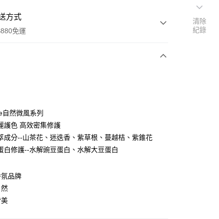
送方式
清除
紀錄
880免運
次付款
付款
eze自然微風系列
麗護色 高效密集修護
萃成分--山茶花、迷迭香、紫草根、蔓越桔、紫錐花
蛋白修護--水解豌豆蛋白、水解大豆蛋白
香氛品牌
自然
付款
皆美
0，滿NT$880(含以上)免運費