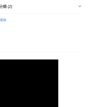
家取貨
類 (2)
0，滿NT$880(含以上)免運費
潤髮護髮.精華液
付款
客服
日系Abreeze自然微風美髮
0，滿NT$880(含以上)免運費
1取貨
0，滿NT$880(含以上)免運費
0，滿NT$880(含以上)免運費