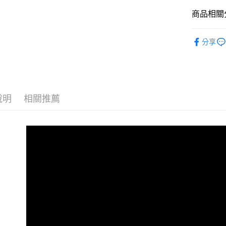
付款後全
商品相關分
每筆NT$6
頭髮養護
7-11取貨
分享
品牌總覽
每筆NT$6
付款後7-1
每筆NT$6
說明
相關推薦
宅配
每筆NT$8