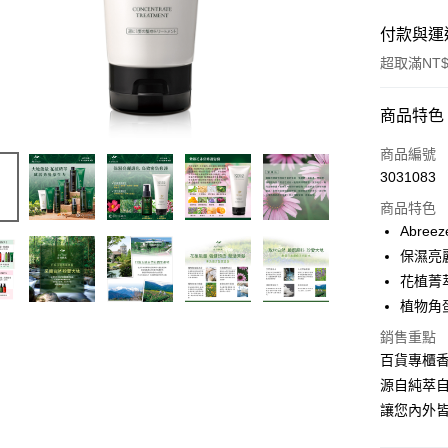
付款與運
超取滿NT$
付款方式
商品特色
信用卡一
商品編號
3031083
超商取貨
商品特色
LINE Pay
Abre
保濕亮
Apple Pay
花植菁
ATM付款
植物角
銷售重點
百貨專櫃
運送方式
源自純萃
全家取貨
讓您內外
每筆NT$6