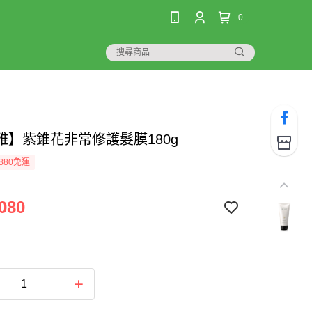
0
雅】紫錐花非常修護髮膜180g
880免運
080