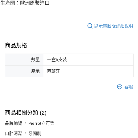
生產國：歐洲原裝進口
顯示電腦版詳細說明
商品規格
數量
一盒5支裝
產地
西班牙
客服
商品相關分類 (2)
品牌總覽
Pierrot立可樂
口腔清潔
牙間刷