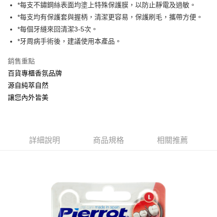
Apple Pay
*每支不鏽鋼絲表面均塗上特殊保護膜，以防止靜電及過敏。
*每支均有保護套與握柄，清潔更容易，保護刷毛，攜帶方便。
ATM付款
*每個牙縫來回清潔3-5次。
*牙周病手術後，建議使用本產品。
運送方式
全家取貨付款
銷售重點
每筆NT$60，滿NT$880(含以上)免運費
百貨專櫃香氛品牌
源自純萃自然
付款後全家取貨
讓您內外皆美
每筆NT$60，滿NT$880(含以上)免運費
7-11取貨付款
每筆NT$60，滿NT$880(含以上)免運費
詳細說明
商品規格
相關推薦
付款後7-11取貨
每筆NT$60，滿NT$880(含以上)免運費
宅配
每筆NT$80，滿NT$880(含以上)免運費