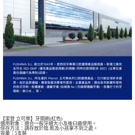
【潔登 立可樂】牙間刷(紅色)
適用對象：適合一般牙縫大小及後臼齒使用。
保存方法：請存放於陰.乾及小孩拿不到之處。
容量：5支裝