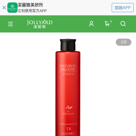
潔麗雅美妍所
開啟APP
立刻使用官方APP
0
1
/
9