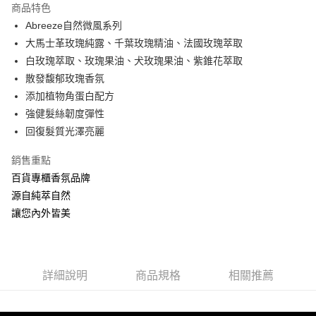
商品特色
Apple Pay
Abreeze自然微風系列
大馬士革玫瑰純露、千葉玫瑰精油、法國玫瑰萃取
ATM付款
白玫瑰萃取、玫瑰果油、犬玫瑰果油、紫錐花萃取
散發馥郁玫瑰香氛
運送方式
添加植物角蛋白配方
全家取貨付款
強健髮絲韌度彈性
每筆NT$60，滿NT$880(含以上)免運費
回復髮質光澤亮麗
付款後全家取貨
銷售重點
每筆NT$60，滿NT$880(含以上)免運費
百貨專櫃香氛品牌
源自純萃自然
7-11取貨付款
讓您內外皆美
每筆NT$60，滿NT$880(含以上)免運費
付款後7-11取貨
每筆NT$60，滿NT$880(含以上)免運費
詳細說明
商品規格
相關推薦
宅配
每筆NT$80，滿NT$880(含以上)免運費