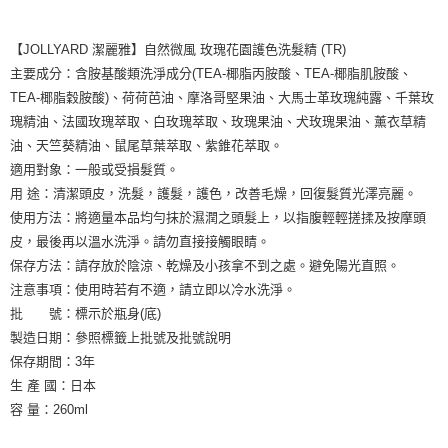
【JOLLYARD 潔麗雅】自然微風 玫瑰花園護色洗髮精 (TR)
主要成分：含胺基酸類洗淨成分(TEA-椰脂丙胺酸、TEA-椰脂肌胺酸、
TEA-椰脂穀胺酸)、荷荷芭油、摩洛哥堅果油、大馬士革玫瑰純露、千葉玫
瑰精油、法國玫瑰萃取、白玫瑰萃取、玫瑰果油、犬玫瑰果油、薰衣草精
油、天竺葵精油、鼠尾草葉萃取、紫錐花萃取。
適用對象：一般或受損髮質。
用 途：清潔頭皮，洗髮，護髮，護色，改善毛燥，回復髮質光澤亮麗。
使用方法：將適量本品均勻抹於濕潤之頭髮上，以指腹輕輕搓揉及按摩頭
皮，最後再以溫水洗淨。請勿直接接觸眼睛。
保存方法：請存放於陰涼、乾燥及小孩拿不到之處。避免陽光直照。
注意事項：使用時若有不適，請立即以冷水洗淨。
批 號：標示於瓶身(底)
製造日期：參照標籤上批號及批號說明
保存期間：3年
生 產 國：日本
容 量：260ml