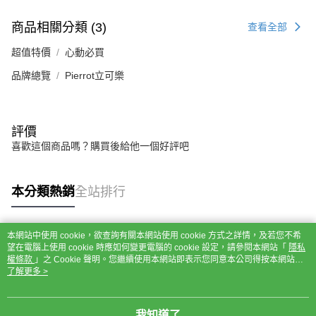
商品相關分類 (3)
查看全部
超值特價
心動必買
品牌總覽
Pierrot立可樂
評價
喜歡這個商品嗎？購買後給他一個好評吧
本分類熱銷
全站排行
本網站中使用 cookie，欲查詢有關本網站使用 cookie 方式之詳情，及若您不希
熱門標籤
望在電腦上使用 cookie 時應如何變更電腦的 cookie 設定，請參閱本網站「
隱私
權條款
」之 Cookie 聲明。您繼續使用本網站即表示您同意本公司得按本網站使
用條款之 Cookie 聲明使用 cookie。
了解更多 >
我知道了