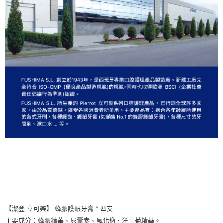
【潔登 立可樂】 蜂膠護齦牙膏 * 四支
主要成分：蜂膠精華、尿囊素、氟化鈉、洋甘菊精華。