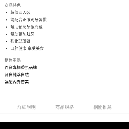
LINE Pay
商品特色
Apple Pay
超值四入裝
請配合正確刷牙習慣
ATM付款
幫助預防牙齦問題
幫助預防蛀牙
運送方式
強化琺瑯質
全家取貨付款
口腔健康 享受美食
每筆NT$60，滿NT$880(含以上)免運費
銷售重點
付款後全家取貨
百貨專櫃香氛品牌
每筆NT$60，滿NT$880(含以上)免運費
源自純萃自然
讓您內外皆美
7-11取貨付款
每筆NT$60，滿NT$880(含以上)免運費
付款後7-11取貨
詳細說明
商品規格
相關推薦
每筆NT$60，滿NT$880(含以上)免運費
宅配
每筆NT$80，滿NT$880(含以上)免運費