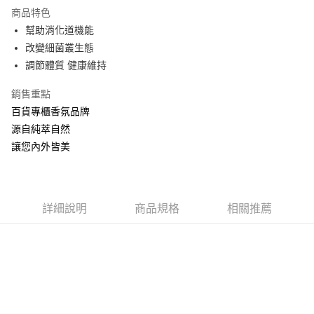
LINE Pay
商品特色
Apple Pay
幫助消化道機能
改變細菌叢生態
ATM付款
調節體質 健康維持
運送方式
銷售重點
全家取貨付款
百貨專櫃香氛品牌
每筆NT$60，滿NT$880(含以上)免運費
源自純萃自然
讓您內外皆美
付款後全家取貨
每筆NT$60，滿NT$880(含以上)免運費
7-11取貨付款
詳細說明
商品規格
相關推薦
每筆NT$60，滿NT$880(含以上)免運費
付款後7-11取貨
每筆NT$60，滿NT$880(含以上)免運費
宅配
每筆NT$80，滿NT$880(含以上)免運費