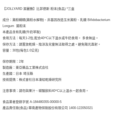
【JOLLYARD 潔麗雅】比菲德斯 粉末(食品) *三盒
成分：澱粉糊精(澱粉水解物)、非基因改造玉米澱粉、乳糖 Bifidobacterium
Longum 菌粉末
本產品含有乳糖(牛奶萃取)
°
食用方法：每天1-2包,配合40
C以下溫水或牛奶食用。 多食無益。
保存方法：請置放乾燥、陰涼及兒童無法取得之處。避免陽光直射。
容量：30包(每包1.0公克)
保存期限：2年
製造廠：東亞藥品工業株式会社
生產國：日本 埼玉縣
技術提擕：株式會社日本凍結乾燥研究所
°
注意事項：請勿與果汁、碳酸飲料40
C以上溫水一起食用。
食品業者登錄字號 A-184480355-00000-5
產品責任險(食品):華南產物保險股份有限公司 1400-122050321