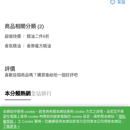
客服
商品相關分類 (2)
超值特價
精油二件6折
香氛精油
香樂複方精油
評價
喜歡這個商品嗎？購買後給他一個好評吧
本分類熱銷
全站排行
本網站中使用 cookie，欲查詢有關本網站使用 cookie 方式之詳情，及若您不希
熱門標籤
望在電腦上使用 cookie 時應如何變更電腦的 cookie 設定，請參閱本網站「
隱私
權條款
」之 Cookie 聲明。您繼續使用本網站即表示您同意本公司得按本網站使
用條款之 Cookie 聲明使用 cookie。
了解更多 >