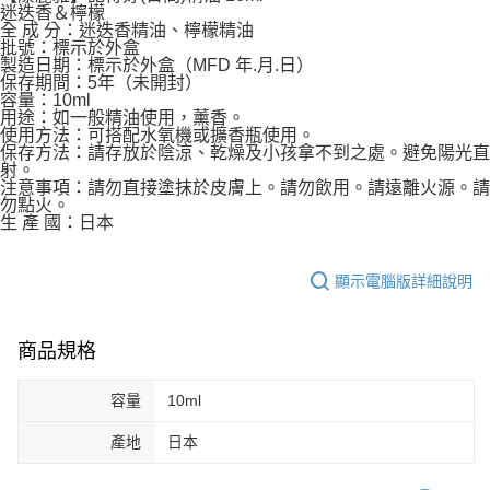
迷迭香＆檸檬
全 成 分：迷迭香精油、檸檬精油
批號：標示於外盒
製造日期：標示於外盒（MFD 年.月.日）
保存期間：5年（未開封）
容量：10ml
用途：如一般精油使用，薰香。
使用方法：可搭配水氧機或擴香瓶使用。
保存方法：請存放於陰涼、乾燥及小孩拿不到之處。避免陽光直
射。
注意事項：請勿直接塗抹於皮膚上。請勿飲用。請遠離火源。請
勿點火。
生 產 國：日本
顯示電腦版詳細說明
商品規格
容量
10ml
產地
日本