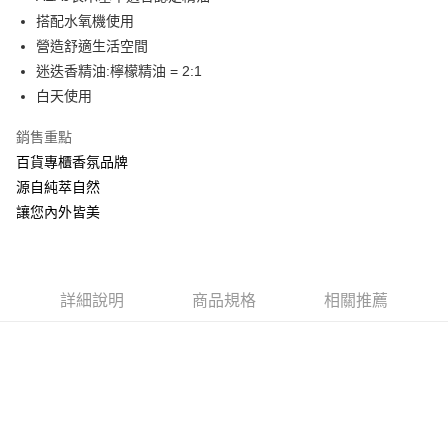
搭配水氧機使用
ATM付款
營造舒適生活空間
迷迭香精油:檸檬精油 = 2:1
運送方式
白天使用
全家取貨付款
每筆NT$60，滿NT$880(含以上)免運費
銷售重點
百貨專櫃香氛品牌
付款後全家取貨
源自純萃自然
每筆NT$60，滿NT$880(含以上)免運費
讓您內外皆美
7-11取貨付款
每筆NT$60，滿NT$880(含以上)免運費
詳細說明
商品規格
相關推薦
付款後7-11取貨
每筆NT$60，滿NT$880(含以上)免運費
宅配
每筆NT$80，滿NT$880(含以上)免運費