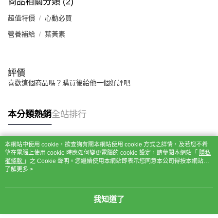
商品相關分類 (2)
超值特價
心動必買
營養補給
葉黃素
評價
喜歡這個商品嗎？購買後給他一個好評吧
本分類熱銷
全站排行
本網站中使用 cookie，欲查詢有關本網站使用 cookie 方式之詳情，及若您不希
熱門標籤
望在電腦上使用 cookie 時應如何變更電腦的 cookie 設定，請參閱本網站「
隱私
權條款
」之 Cookie 聲明。您繼續使用本網站即表示您同意本公司得按本網站使
用條款之 Cookie 聲明使用 cookie。
了解更多 >
我知道了