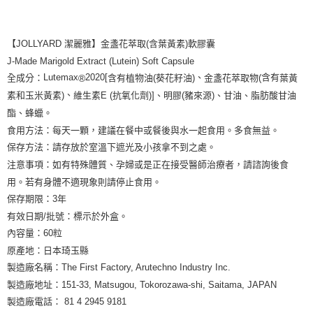
【JOLLYARD 潔麗雅】
金盞花萃取
(
含葉黃素
)
軟膠囊
J-Made Marigold Extract (Lutein) Soft Capsule
、
含有
Lutemax
2020[
全成分：
含有植物油
(
葵花籽油
)
(
®
金盞花萃取物
葉黃
、
)
E (
抗氧化劑
)]
、明膠
(
豬來源
)
、
甘油
、
脂肪酸甘油
素和玉米黃素
維生素
酯
、
蜂蠟
。
食用方法：每天一顆，建議在餐中或餐後與水一起食用。多食無益。
保存方法：請存放於
室溫下遮光及小孩拿不到之處。
注意事項：如有特殊體質、孕婦或是正在接受醫師治療者，請諮詢後食
用。若有身體不適現象則請停止食用。
保存期限：
3
年
有效日期
/
批號：標示於外盒。
內容量：
60
粒
原產地：日本琦玉縣
製造廠名稱：
The First Factory, Arutechno Industry Inc.
製造廠
地址：
151-33, Matsugou, Tokorozawa-shi, Saitama, JAPAN
製造廠
電話：
81 4 2945 9181