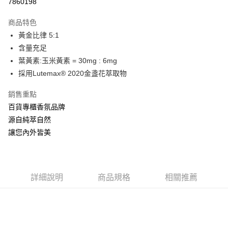
7860198
LINE Pay
商品特色
Apple Pay
黃金比律 5:1
含量充足
ATM付款
葉黃素:玉米黃素 = 30mg : 6mg
採用Lutemax® 2020金盞花萃取物
運送方式
全家取貨付款
銷售重點
每筆NT$60，滿NT$880(含以上)免運費
百貨專櫃香氛品牌
源自純萃自然
付款後全家取貨
讓您內外皆美
每筆NT$60，滿NT$880(含以上)免運費
7-11取貨付款
每筆NT$60，滿NT$880(含以上)免運費
詳細說明
商品規格
相關推薦
付款後7-11取貨
每筆NT$60，滿NT$880(含以上)免運費
宅配