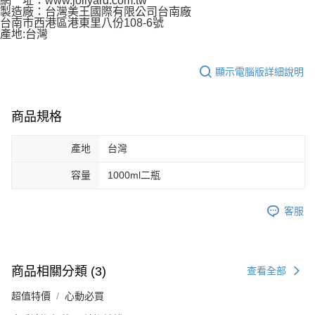
網 址：www.jollyard.com.tw
製造廠：台灣美王國際有限公司台南廠
台南市西港區港東里八份108-6號
產地:台灣
顯示電腦版詳細說明
商品規格
產地
台灣
容量
1000ml二瓶
客服
商品相關分類 (3)
查看全部
超值特價
心動必買