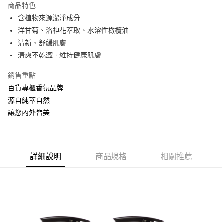
商品特色
Apple Pay
含植物來源潔淨成分
洋甘菊、洛神花萃取、水溶性橄欖油
ATM付款
清新、舒緩肌膚
清爽不乾澀，維持健康肌膚
運送方式
全家取貨付款
銷售重點
每筆NT$60，滿NT$880(含以上)免運費
百貨專櫃香氛品牌
源自純萃自然
付款後全家取貨
讓您內外皆美
每筆NT$60，滿NT$880(含以上)免運費
7-11取貨付款
每筆NT$60，滿NT$880(含以上)免運費
詳細說明
商品規格
相關推薦
付款後7-11取貨
每筆NT$60，滿NT$880(含以上)免運費
宅配
每筆NT$80，滿NT$880(含以上)免運費