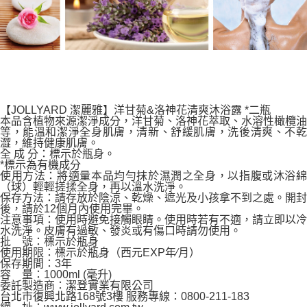
【JOLLYARD 潔麗雅】洋甘菊&洛神花清爽沐浴露 *二瓶
本品含植物來源潔淨成分，洋甘菊、洛神花萃取、水溶性橄欖油
等，能溫和潔淨全身肌膚，清新、舒緩肌膚，洗後清爽、不乾
澀，維持健康肌膚。
全 成 分：標示於瓶身。
*標示為有機成分
使用方法：將適量本品均勻抹於濕潤之全身，以指腹或沐浴綿
（球）輕輕搓揉全身，再以溫水洗淨。
保存方法：請存放於陰涼、乾燥、遮光及小孩拿不到之處。開封
後，請於12個月內使用完畢。
注意事項：使用時避免接觸眼睛。使用時若有不適，請立即以冷
水洗淨。皮膚有過敏、發炎或有傷口時請勿使用。
批 號：標示於瓶身
使用期限：標示於瓶身（西元EXP年∕月）
保存期間：3年
容 量：1000ml (毫升)
委託製造商：潔登實業有限公司
台北市復興北路168號3樓 服務專線：0800-211-183