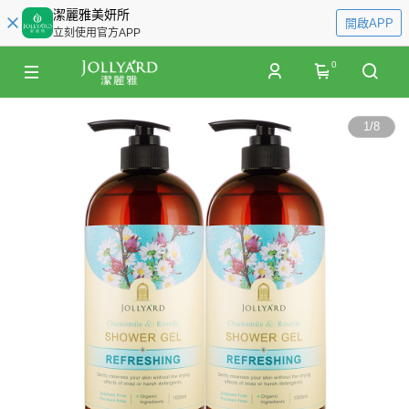
潔麗雅美妍所
開啟APP
立刻使用官方APP
0
1
/
8