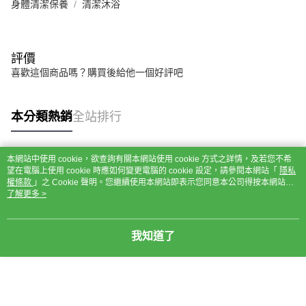
身體清潔保養
清潔沐浴
評價
喜歡這個商品嗎？購買後給他一個好評吧
本分類熱銷
全站排行
本網站中使用 cookie，欲查詢有關本網站使用 cookie 方式之詳情，及若您不希
熱門標籤
望在電腦上使用 cookie 時應如何變更電腦的 cookie 設定，請參閱本網站「
隱私
權條款
」之 Cookie 聲明。您繼續使用本網站即表示您同意本公司得按本網站使
用條款之 Cookie 聲明使用 cookie。
了解更多 >
我知道了