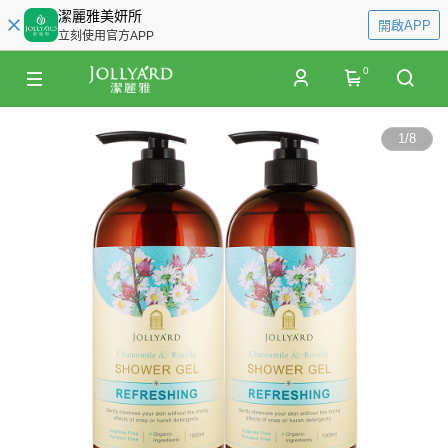
潔麗雅美妍所
開啟APP
立刻使用官方APP
0
1
/
8