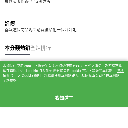
身體清潔保養
清潔沐浴
評價
喜歡這個商品嗎？購買後給他一個好評吧
本分類熱銷
全站排行
本網站中使用 cookie，欲查詢有關本網站使用 cookie 方式之詳情，及若您不希
熱門標籤
望在電腦上使用 cookie 時應如何變更電腦的 cookie 設定，請參閱本網站「
隱私
權條款
」之 Cookie 聲明。您繼續使用本網站即表示您同意本公司得按本網站使
用條款之 Cookie 聲明使用 cookie。
了解更多 >
我知道了