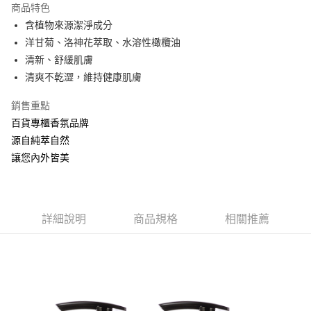
商品特色
Apple Pay
含植物來源潔淨成分
洋甘菊、洛神花萃取、水溶性橄欖油
ATM付款
清新、舒緩肌膚
清爽不乾澀，維持健康肌膚
運送方式
全家取貨付款
銷售重點
每筆NT$60，滿NT$880(含以上)免運費
百貨專櫃香氛品牌
源自純萃自然
付款後全家取貨
讓您內外皆美
每筆NT$60，滿NT$880(含以上)免運費
7-11取貨付款
每筆NT$60，滿NT$880(含以上)免運費
詳細說明
商品規格
相關推薦
付款後7-11取貨
每筆NT$60，滿NT$880(含以上)免運費
宅配
每筆NT$80，滿NT$880(含以上)免運費