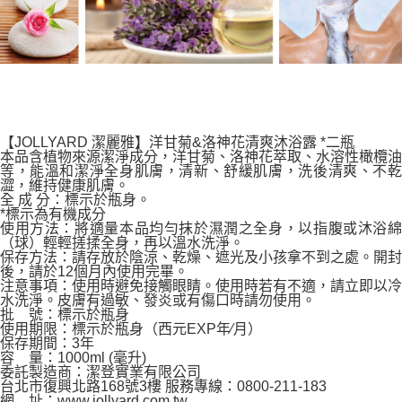
【JOLLYARD 潔麗雅】洋甘菊&洛神花清爽沐浴露 *二瓶
本品含植物來源潔淨成分，洋甘菊、洛神花萃取、水溶性橄欖油
等，能溫和潔淨全身肌膚，清新、舒緩肌膚，洗後清爽、不乾
澀，維持健康肌膚。
全 成 分：標示於瓶身。
*標示為有機成分
使用方法：將適量本品均勻抹於濕潤之全身，以指腹或沐浴綿
（球）輕輕搓揉全身，再以溫水洗淨。
保存方法：請存放於陰涼、乾燥、遮光及小孩拿不到之處。開封
後，請於12個月內使用完畢。
注意事項：使用時避免接觸眼睛。使用時若有不適，請立即以冷
水洗淨。皮膚有過敏、發炎或有傷口時請勿使用。
批 號：標示於瓶身
使用期限：標示於瓶身（西元EXP年∕月）
保存期間：3年
容 量：1000ml (毫升)
委託製造商：潔登實業有限公司
台北市復興北路168號3樓 服務專線：0800-211-183
網 址：www.jollyard.com.tw