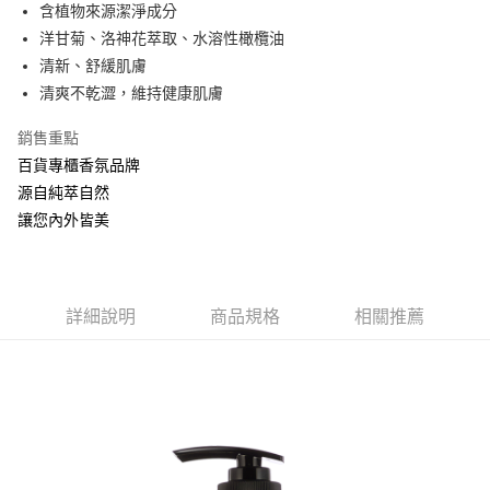
Apple Pay
含植物來源潔淨成分
洋甘菊、洛神花萃取、水溶性橄欖油
ATM付款
清新、舒緩肌膚
清爽不乾澀，維持健康肌膚
運送方式
全家取貨付款
銷售重點
每筆NT$60，滿NT$880(含以上)免運費
百貨專櫃香氛品牌
源自純萃自然
付款後全家取貨
讓您內外皆美
每筆NT$60，滿NT$880(含以上)免運費
7-11取貨付款
每筆NT$60，滿NT$880(含以上)免運費
詳細說明
商品規格
相關推薦
付款後7-11取貨
每筆NT$60，滿NT$880(含以上)免運費
宅配
每筆NT$80，滿NT$880(含以上)免運費