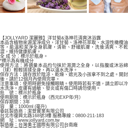
【JOLLYARD 潔麗雅】洋甘菊&洛神花清爽沐浴露
本品含植物來源潔淨成分，洋甘菊、洛神花萃取、水溶性橄欖油
等，能溫和潔淨全身肌膚，清新、舒緩肌膚，洗後清爽、不乾
澀，維持健康肌膚。
全 成 分：標示於瓶身。
*標示為有機成分
使用方法：將適量本品均勻抹於濕潤之全身，以指腹或沐浴綿
（球）輕輕搓揉全身，再以溫水洗淨。
保存方法：請存放於陰涼、乾燥、遮光及小孩拿不到之處。開封
後，請於12個月內使用完畢。
注意事項：使用時避免接觸眼睛。使用時若有不適，請立即以冷
水洗淨。皮膚有過敏、發炎或有傷口時請勿使用。
批 號：標示於瓶身
使用期限：標示於瓶身（西元EXP年∕月）
保存期間：3年
容 量：1000ml (毫升)
委託製造商：潔登實業有限公司
台北市復興北路168號3樓 服務專線：0800-211-183
網 址：www.jollyard.com.tw
製造廠：台灣美王國際有限公司台南廠