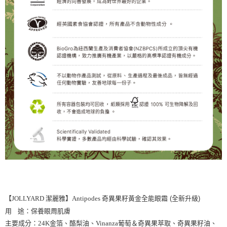
【JOLLYARD 潔麗雅】Antipodes
奇異果籽黃金全能眼霜 (全新升級)
用 途：保養眼周肌膚
主要成分：24K金箔、酪梨油、Vinanza葡萄＆奇異果萃取、奇異果籽油、