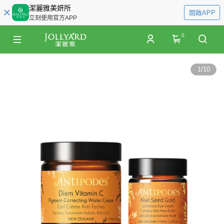
潔麗雅美妍所
開啟APP
立刻使用官方APP
0
1
/
10