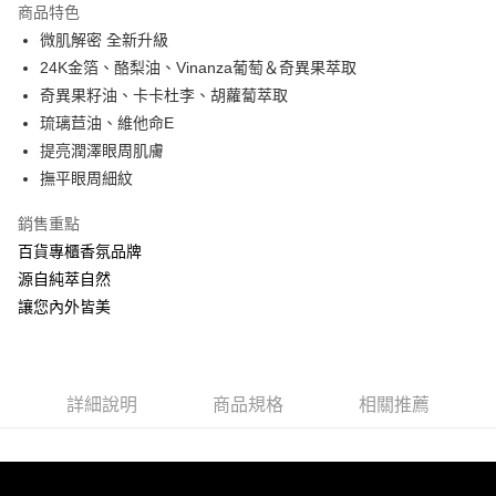
商品特色
Apple Pay
微肌解密 全新升級
24K金箔、酪梨油、Vinanza葡萄＆奇異果萃取
ATM付款
奇異果籽油、卡卡杜李、胡蘿蔔萃取
琉璃苣油、維他命E
運送方式
提亮潤澤眼周肌膚
全家取貨付款
撫平眼周細紋
每筆NT$60，滿NT$880(含以上)免運費
銷售重點
付款後全家取貨
百貨專櫃香氛品牌
每筆NT$60，滿NT$880(含以上)免運費
源自純萃自然
讓您內外皆美
7-11取貨付款
每筆NT$60，滿NT$880(含以上)免運費
付款後7-11取貨
詳細說明
商品規格
相關推薦
每筆NT$60，滿NT$880(含以上)免運費
宅配
每筆NT$80，滿NT$880(含以上)免運費