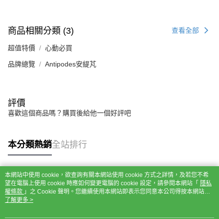
商品相關分類 (3)
查看全部
超值特價
心動必買
品牌總覽
Antipodes安緹芃
評價
喜歡這個商品嗎？購買後給他一個好評吧
本分類熱銷
全站排行
本網站中使用 cookie，欲查詢有關本網站使用 cookie 方式之詳情，及若您不希
熱門標籤
望在電腦上使用 cookie 時應如何變更電腦的 cookie 設定，請參閱本網站「
隱私
權條款
」之 Cookie 聲明。您繼續使用本網站即表示您同意本公司得按本網站使
用條款之 Cookie 聲明使用 cookie。
了解更多 >