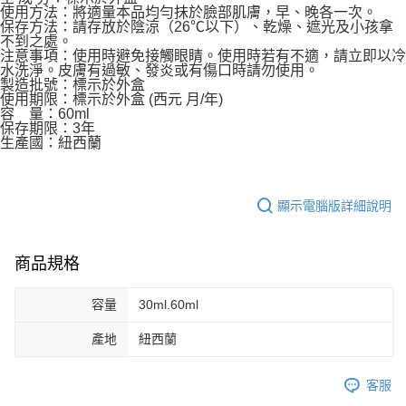
使用方法：將適量本品均勻抹於臉部肌膚，早、晚各一次。
保存方法：請存放於陰涼（26℃以下）、乾燥、遮光及小孩拿
不到之處。
注意事項：使用時避免接觸眼睛。使用時若有不適，請立即以冷
水洗淨。皮膚有過敏、發炎或有傷口時請勿使用。
製造批號：標示於外盒
使用期限：標示於外盒 (西元 月/年)
容 量：60ml
保存期限：3年
生產國：紐西蘭
顯示電腦版詳細說明
商品規格
容量
30ml.60ml
產地
紐西蘭
客服