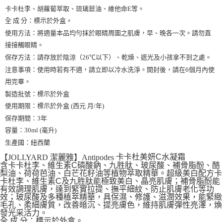
卡卡杜李、胡蘿蔔萃取、琉璃苣油、維他命E等。
全 成 分：標示於外盒。
使用方法：將適量本品均勻抹於眼睛周圍之肌膚，早、晚各一次。請勿直
接接觸眼睛。
保存方法：請存放於陰涼（26℃以下）、乾燥、遮光及小孩拿不到之處。
注意事項：使用時若有不適，請立即以冷水洗淨。開封後，請在6個月內使
用完畢。
製造批號：標示於外盒
使用期限：標示於外盒 (西元 月/年)
保存期間：3年
容量：30ml (毫升)
生產國：紐西蘭
卡卡杜美妍C水凝霜
【JOLLYARD 潔麗雅】Antipodes
含卡卡杜李、維生素C磷酸鈉、九胜肽、玻尿酸、補骨脂酚、酪
梨油、荷荷芭油、白芒花籽油等植物萃取精華。超級美白配方卡
卡杜李、維生素C及九胜肽能極致美白、晶亮肌膚；補骨脂酚能
有效調理肌膚，達到緊實拉提、撫平細紋、防止肌膚老化等功
效；玻尿酸及多種植萃精華，具保濕、修護、滋潤效果，能緊緻
毛孔、柔細膚質，改善暗沉、提亮膚色，維持肌膚彈性亮澤，煥
發光采活力。
全 成 分：標示於外盒。