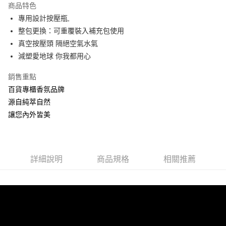
商品特色
Apple Pay
專用設計按壓瓶,
整包更換：可重覆裝入補充包使用
ATM付款
真空按壓頭 隔絕空氣水氣
減塑愛地球 你我都用心
運送方式
全家取貨付款
銷售重點
每筆NT$60，滿NT$880(含以上)免運費
百貨專櫃香氛品牌
源自純萃自然
付款後全家取貨
讓您內外皆美
每筆NT$60，滿NT$880(含以上)免運費
7-11取貨付款
每筆NT$60，滿NT$880(含以上)免運費
詳細說明
商品規格
相關推薦
付款後7-11取貨
每筆NT$60，滿NT$880(含以上)免運費
宅配
每筆NT$80，滿NT$880(含以上)免運費