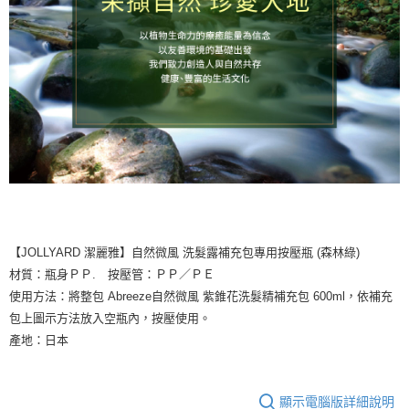
【JOLLYARD 潔麗雅】自然微風 洗髮露補充包專用按壓瓶 (森林綠)
材質：瓶身ＰＰ. 按壓管：ＰＰ／ＰＥ
使用方法：將整包 Abreeze自然微風 紫錐花洗髮精補充包 600ml，依補充
包上圖示方法放入空瓶內，按壓使用。
產地：日本
顯示電腦版詳細說明