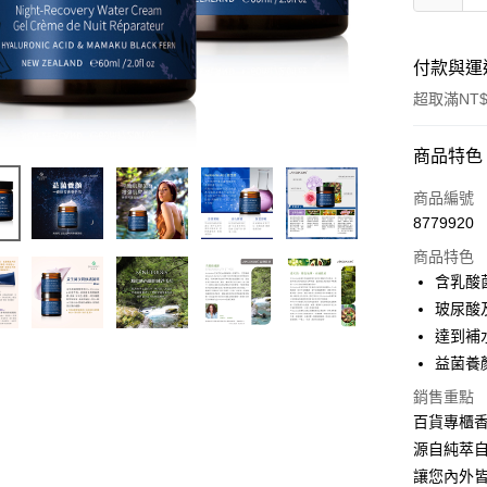
付款與運
超取滿NT$
付款方式
商品特色
信用卡一
商品編號
8779920
超商取貨
商品特色
LINE Pay
含乳酸菌
玻尿酸
Apple Pay
達到補
ATM付款
益菌養
銷售重點
百貨專櫃
運送方式
源自純萃
全家取貨
讓您內外