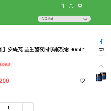
0
】安緹芃 益生菌夜間修護凝霜 60ml *
880免運
200