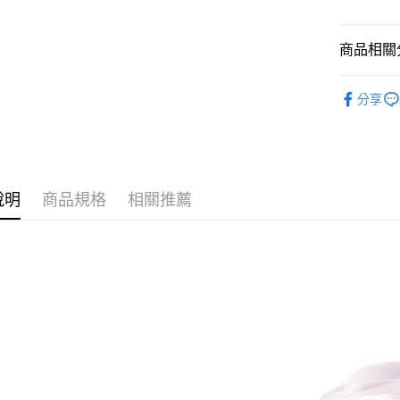
每筆NT$6
付款後全
商品相關分
每筆NT$6
超值特價
7-11取貨
分享
品牌總覽
每筆NT$6
肌膚調理
付款後7-1
每筆NT$6
說明
商品規格
相關推薦
宅配
每筆NT$8