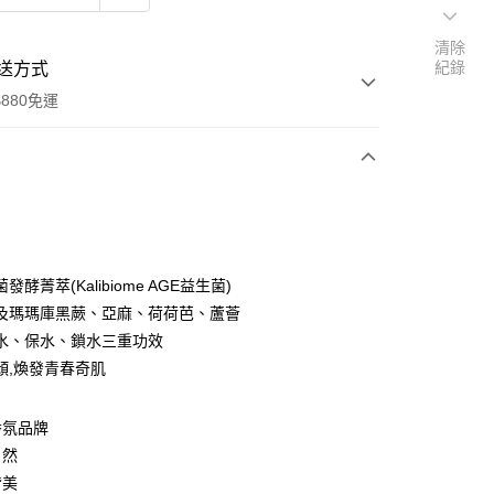
清除
紀錄
送方式
880免運
次付款
付款
發酵菁萃(Kalibiome AGE益生菌)
及瑪瑪庫黑蕨、亞麻、荷荷芭、蘆薈
水、保水、鎖水三重功效
顏,煥發青春奇肌
香氛品牌
自然
付款
皆美