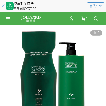
潔麗雅美妍所
開啟APP
立刻使用官方APP
0
1
/
10