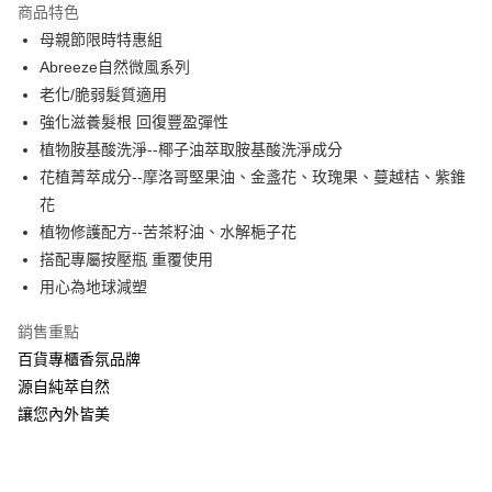
商品特色
Apple Pay
母親節限時特惠組
Abreeze自然微風系列
ATM付款
老化/脆弱髮質適用
強化滋養髮根 回復豐盈彈性
運送方式
植物胺基酸洗淨--椰子油萃取胺基酸洗淨成分
全家取貨付款
花植菁萃成分--摩洛哥堅果油、金盞花、玫瑰果、蔓越桔、紫錐
每筆NT$60，滿NT$880(含以上)免運費
花
植物修護配方--苦茶籽油、水解梔子花
付款後全家取貨
搭配專屬按壓瓶 重覆使用
每筆NT$60，滿NT$880(含以上)免運費
用心為地球減塑
7-11取貨付款
銷售重點
每筆NT$60，滿NT$880(含以上)免運費
百貨專櫃香氛品牌
付款後7-11取貨
源自純萃自然
每筆NT$60，滿NT$880(含以上)免運費
讓您內外皆美
宅配
每筆NT$80，滿NT$880(含以上)免運費