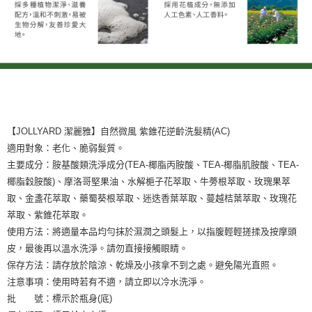
【JOLLYARD 潔麗雅】自然微風 紫錐花逆齡洗髮精(AC)
適用對象：老化、脆弱髮質。
主要成分：胺基酸類洗淨成分(TEA-椰脂丙胺酸、TEA-椰脂肌胺酸、TEA-
椰脂穀胺酸)、摩洛哥堅果油、水解梔子花萃取、牛蒡根萃取、玫瑰果萃
取、金盞花萃取、藥蜀葵根萃取、迷迭香葉萃取、蔓越桔葉萃取、玫瑰花
萃取、紫錐花萃取。
使用方法：將適量本品均勻抹於濕潤之頭髮上，以指腹輕輕搓揉及按摩頭
皮，最後再以溫水洗淨。請勿直接接觸眼睛。
保存方法：請存放於陰涼、乾燥及小孩拿不到之處。避免陽光直照。
注意事項：使用時若有不適，請立即以冷水洗淨。
批 號：標示於瓶身(底)