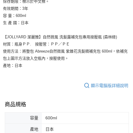
保存期限：標示於中文標。
有效期間：3年
容 量：600ml
生 產 國：日本
【JOLLYARD 潔麗雅】自然微風 洗髮露補充包專用按壓瓶 (森林綠)
材質：瓶身ＰＰ. 按壓管：ＰＰ／ＰＥ
使用方法：將整包 Abreeze自然微風 紫錐花洗髮精補充包 600ml，依補充
包上圖示方法放入空瓶內，按壓使用。
產地：日本
顯示電腦版詳細說明
商品規格
容量
600ml
產地
日本