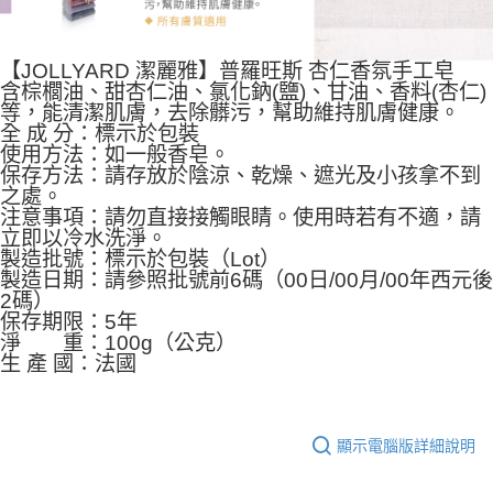
【JOLLYARD 潔麗雅】普羅旺斯 杏仁香氛手工皂
含棕櫚油、甜杏仁油、氯化鈉(鹽)、甘油、香料(杏仁)
等，能清潔肌膚，去除髒污，幫助維持肌膚健康。
全 成 分：標示於包裝
使用方法：如一般香皂。
保存方法：請存放於陰涼、乾燥、遮光及小孩拿不到
之處。
注意事項：請勿直接接觸眼睛。使用時若有不適，請
立即以冷水洗淨。
製造批號：標示於包裝（Lot）
製造日期：請參照批號前6碼（00日/00月/00年西元後
2碼）
保存期限：5年
淨 重：100g（公克）
生 產 國：法國
顯示電腦版詳細說明