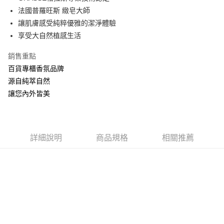
法國普羅旺斯 緻皂大師
ATM付款
讓肌膚感受純粹優雅的潔淨體驗
享受大自然植感生活
運送方式
全家取貨付款
銷售重點
每筆NT$60，滿NT$880(含以上)免運費
百貨專櫃香氛品牌
源自純萃自然
付款後全家取貨
讓您內外皆美
每筆NT$60，滿NT$880(含以上)免運費
7-11取貨付款
每筆NT$60，滿NT$880(含以上)免運費
詳細說明
商品規格
相關推薦
付款後7-11取貨
每筆NT$60，滿NT$880(含以上)免運費
宅配
每筆NT$80，滿NT$880(含以上)免運費