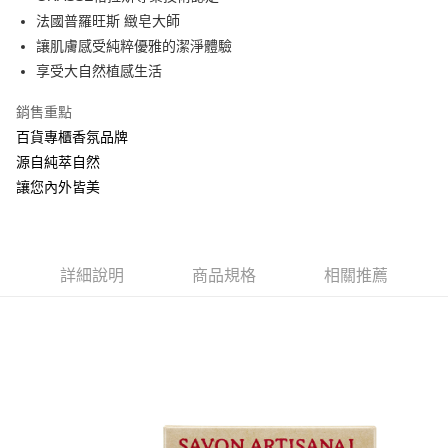
法國普羅旺斯 緻皂大師
ATM付款
讓肌膚感受純粹優雅的潔淨體驗
享受大自然植感生活
運送方式
全家取貨付款
銷售重點
每筆NT$60，滿NT$880(含以上)免運費
百貨專櫃香氛品牌
源自純萃自然
付款後全家取貨
讓您內外皆美
每筆NT$60，滿NT$880(含以上)免運費
7-11取貨付款
每筆NT$60，滿NT$880(含以上)免運費
詳細說明
商品規格
相關推薦
付款後7-11取貨
每筆NT$60，滿NT$880(含以上)免運費
宅配
每筆NT$80，滿NT$880(含以上)免運費