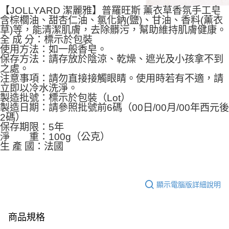
【JOLLYARD 潔麗雅】普羅旺斯
薰衣草香氛手工皂
含棕櫚油、甜杏仁油、氯化鈉(鹽)、甘油、香料(
薰衣
草)等，能清潔肌膚，去除髒污，幫助維持肌膚健康。
全 成 分：標示於包裝
使用方法：如一般香皂。
保存方法：請存放於陰涼、乾燥、遮光及小孩拿不到
之處。
注意事項：請勿直接接觸眼睛。使用時若有不適，請
立即以冷水洗淨。
製造批號：標示於包裝（Lot）
製造日期：請參照批號前6碼（00日/00月/00年西元後
2碼）
保存期限：5年
淨 重：100g（公克）
生 產 國：法國
顯示電腦版詳細說明
商品規格